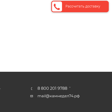
Рассчитать доставку
А
8 800 201 9788
mail@камнедел74.рф