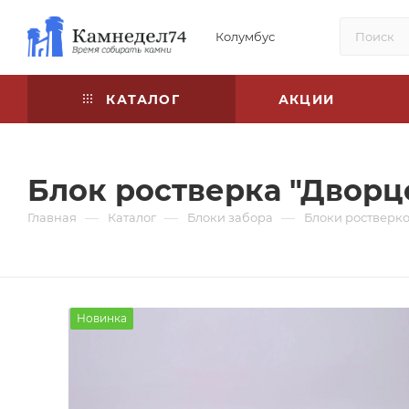
Колумбус
КАТАЛОГ
АКЦИИ
Блок ростверка "Дворц
—
—
—
Главная
Каталог
Блоки забора
Блоки ростверко
Новинка