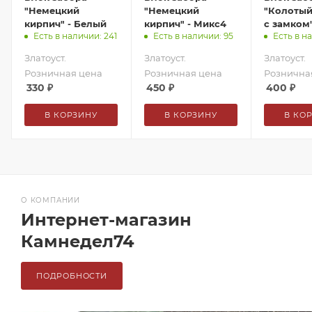
"Немецкий
"Немецкий
"Колотый
кирпич" - Белый
кирпич" - Микс4
с замком
Есть в наличии: 241
Есть в наличии: 95
Есть в н
Златоуст.
Златоуст.
Златоуст.
Розничная цена
Розничная цена
Рознична
330
₽
450
₽
400
₽
В КОРЗИНУ
В КОРЗИНУ
В КО
О КОМПАНИИ
Интернет-магазин
Камнедел74
ПОДРОБНОСТИ