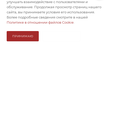
улучшать взаимодействие с пользователями и
обслуживание. Продолжая просмотр страниц нашего
КАТАЛОГ
сайта, вы принимаете условия его использования.
Более подробные сведения смотрите в нашей
КОМПАНИЯ
Политике в отношении файлов Cookie
.
ИНФОРМАЦИЯ
ПРИНИМАЮ
НЕ ПРИНИМАЮ
ДОСТАВКА
8 800 201 9788
mail@камнедел74.рф
2017 - 2026 © Камнедел74 - интернет-магазин