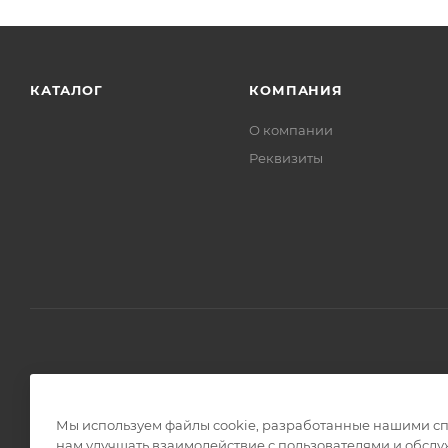
КАТАЛОГ
КОМПАНИЯ
О компании
Реквизиты
2017 - 2026 © Камнедел74 - интернет-магазин
Мы используем файлы cookie, разработанные нашими спе
нам улучшать взаимодействие с пользователями и обслу