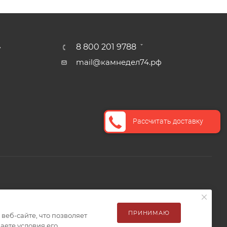
А
8 800 201 9788
mail@камнедел74.рф
Рассчитать доставку
ПРИНИМАЮ
еб-сайте, что позволяет
аете условия его