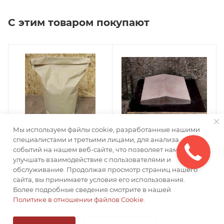
С этим товаром покупают
Мы используем файлы cookie, разработанные нашими
специалистами и третьими лицами, для анализа
событий на нашем веб-сайте, что позволяет нам
улучшать взаимодействие с пользователями и
Клей - затирка
Парапет средний
обслуживание. Продолжая просмотр страниц нашего
Есть в наличии: 600
Есть в наличии: 60
сайта, вы принимаете условия его использования.
от
550 ₽
от
300 ₽
Более подробные сведения смотрите в нашей
Политике в отношении файлов Cookie
.
ПОДРОБНЕЕ
ПОДРОБНЕЕ