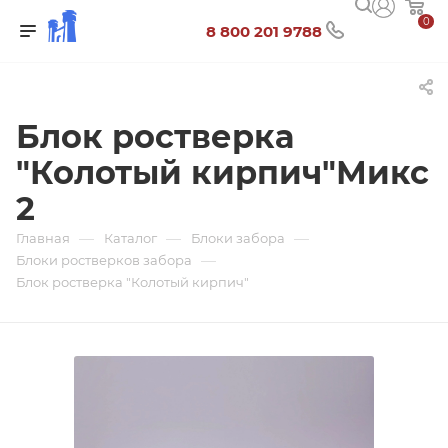
0
8 800 201 9788
Блок ростверка
"Колотый кирпич"Микс
2
—
—
—
Главная
Каталог
Блоки забора
—
Блоки ростверков забора
Блок ростверка "Колотый кирпич"