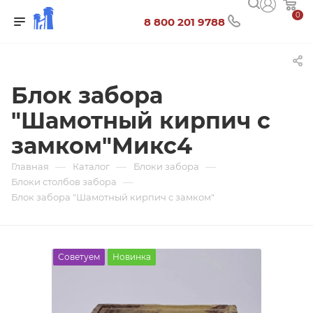
0
8 800 201 9788
Блок забора
"Шамотный кирпич с
замком"Микс4
—
—
—
Главная
Каталог
Блоки забора
—
Блоки столбов забора
Блок забора "Шамотный кирпич с замком"
Советуем
Новинка