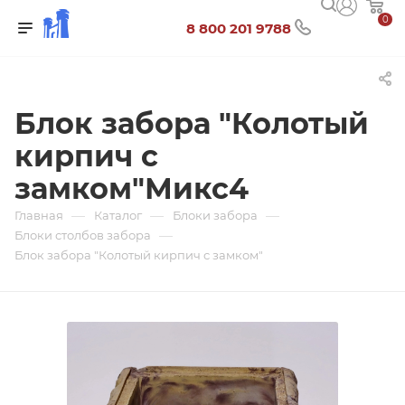
0
8 800 201 9788
Блок забора "Колотый
кирпич с
замком"Микс4
—
—
—
Главная
Каталог
Блоки забора
—
Блоки столбов забора
Блок забора "Колотый кирпич с замком"