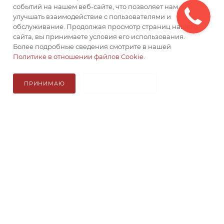
событий на нашем веб-сайте, что позволяет нам
ИНФОРМАЦИЯ
улучшать взаимодействие с пользователями и
обслуживание. Продолжая просмотр страниц нашего
сайта, вы принимаете условия его использования.
ДОСТАВКА
Более подробные сведения смотрите в нашей
Политике в отношении файлов Cookie
.
8 800 201 9788
ПРИНИМАЮ
НЕ ПРИНИМАЮ
В КОРЗИНУ
mail@камнедел74.рф
Итого: 0 ₽
2017 - 2026 © Камнедел74 - интернет-магазин