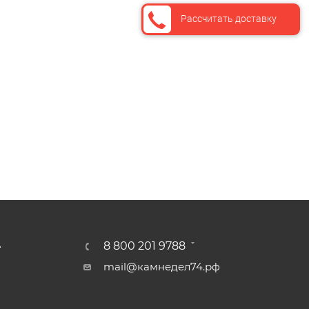
Рассчитать доставку
А
8 800 201 9788
mail@камнедел74.рф