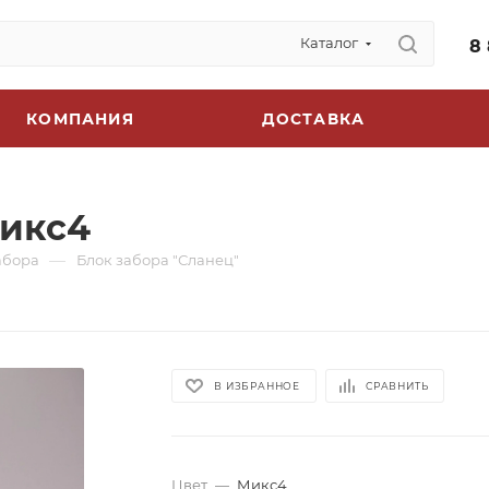
Каталог
8
КОМПАНИЯ
ДОСТАВКА
микс4
—
абора
Блок забора "Сланец"
В ИЗБРАННОЕ
СРАВНИТЬ
Цвет
—
Микс4