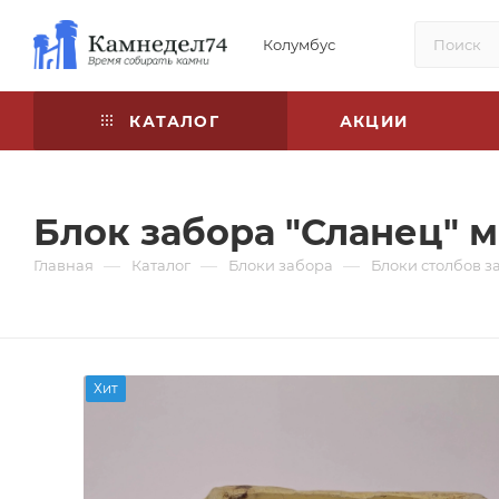
Колумбус
КАТАЛОГ
АКЦИИ
Блок забора "Сланец" 
—
—
—
Главная
Каталог
Блоки забора
Блоки столбов з
Хит