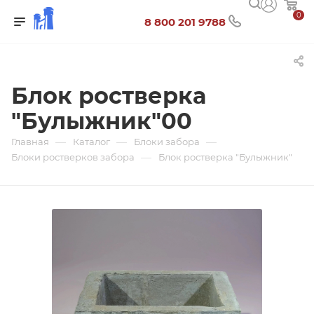
0
8 800 201 9788
Блок ростверка
"Булыжник"00
—
—
—
Главная
Каталог
Блоки забора
—
Блоки ростверков забора
Блок ростверка "Булыжник"