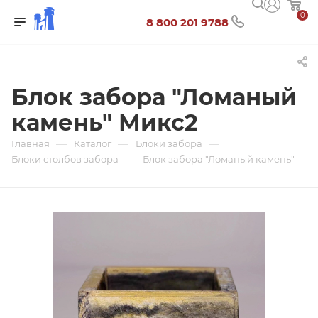
0
8 800 201 9788
Блок забора "Ломаный
камень" Микс2
—
—
—
Главная
Каталог
Блоки забора
—
Блоки столбов забора
Блок забора "Ломаный камень"