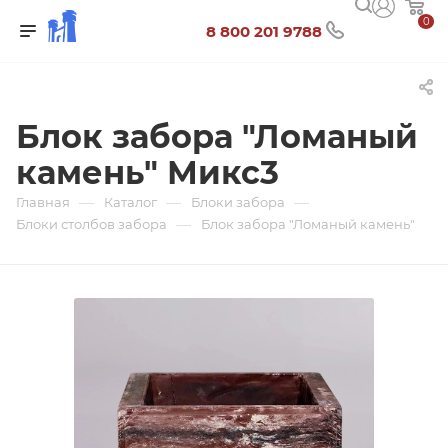
0
8 800 201 9788
Блок забора "Ломаный
камень" Микс3
—
—
—
Главная
Каталог
Блоки забора
—
Блоки столбов забора
Блок забора "Ломаный камень"