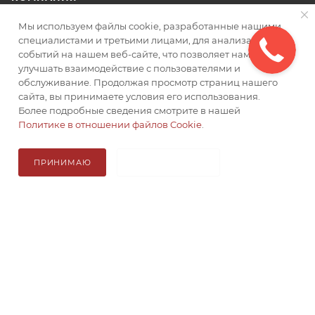
Мы используем файлы cookie, разработанные нашими
ИНФОРМАЦИЯ
специалистами и третьими лицами, для анализа
событий на нашем веб-сайте, что позволяет нам
улучшать взаимодействие с пользователями и
ДОСТАВКА
обслуживание. Продолжая просмотр страниц нашего
сайта, вы принимаете условия его использования.
Более подробные сведения смотрите в нашей
8 800 201 9788
Политике в отношении файлов Cookie
.
mail@камнедел74.рф
ПРИНИМАЮ
НЕ ПРИНИМАЮ
В КОРЗИНУ
Итого: 0 ₽
2017 - 2026 © Камнедел74 - интернет-магазин