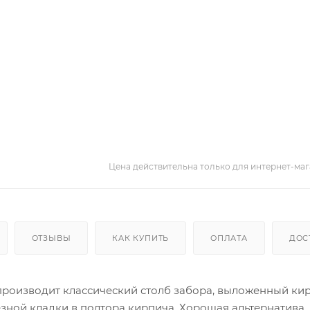
Цена действительна только для интернет-маг
ОТЗЫВЫ
КАК КУПИТЬ
ОПЛАТА
ДОС
производит классический столб забора, выложенный ки
езной кладки в полтора кирпича. Хорошая альтернатива