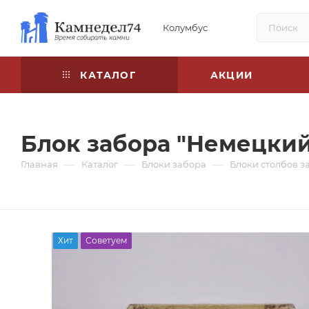
Колумбус
КАТАЛОГ
АКЦИИ
Блок забора "Немецки
—
—
—
Главная
Каталог
Блоки забора
Блоки столбов з
Хит
Советуем