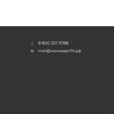
А
8 800 201 9788
mail@камнедел74.рф