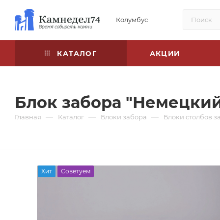
Колумбус
КАТАЛОГ
АКЦИИ
Блок забора "Немецкий
—
—
—
Главная
Каталог
Блоки забора
Блоки столбов з
Хит
Советуем