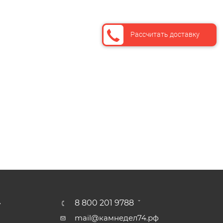
Рассчитать доставку
А
8 800 201 9788
mail@камнедел74.рф