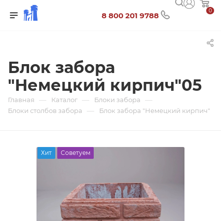
0
8 800 201 9788
Блок забора
"Немецкий кирпич"05
—
—
—
Главная
Каталог
Блоки забора
—
Блоки столбов забора
Блок забора "Немецкий кирпич"
Хит
Советуем